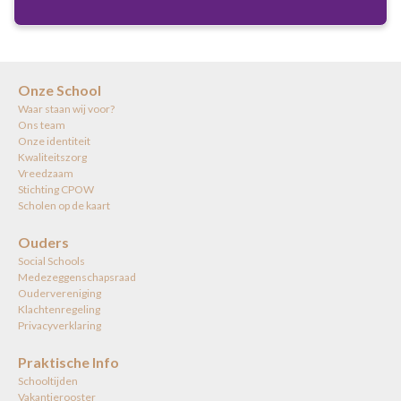
Onze School
Waar staan wij voor?
Ons team
Onze identiteit
Kwaliteitszorg
Vreedzaam
Stichting CPOW
Scholen op de kaart
Ouders
Social Schools
Medezeggenschapsraad
Oudervereniging
Klachtenregeling
Privacyverklaring
Praktische Info
Schooltijden
Vakantierooster