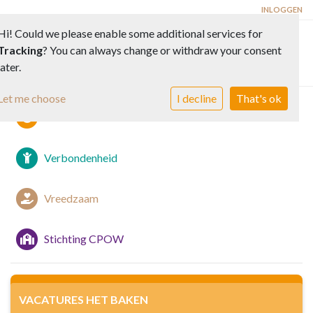
INLOGGEN
Hi! Could we please enable some additional services for
Tracking
? You can always change or withdraw your consent
Toggle 
later.
Let me choose
I decline
That's ok
Iedereen doet ertoe
Verbondenheid
Vreedzaam
Stichting CPOW
VACATURES HET BAKEN